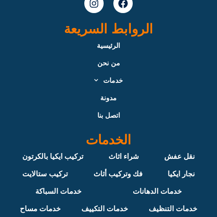
n
a
s
c
t
e
الروابط السريعة
a
b
g
o
الرئيسية
r
o
من نحن
a
k
m
خدمات
مدونة
اتصل بنا
الخدمات
نقل عفش
شراء اثاث
تركيب ايكيا بالكرتون
نجار ايكيا
فك وتركيب أثاث
تركيب ستالايت
خدمات الدهانات
خدمات السباكة
خدمات التنظيف
خدمات التكييف
خدمات مساح