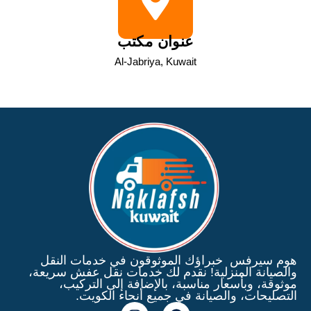
عنوان مكتب
Al-Jabriya, Kuwait
هوم سيرفس خبراؤك الموثوقون في خدمات النقل
والصيانة المنزلية! نقدم لك خدمات نقل عفش سريعة،
موثوقة، وبأسعار مناسبة، بالإضافة إلى التركيب،
التصليحات، والصيانة في جميع أنحاء الكويت.
I
F