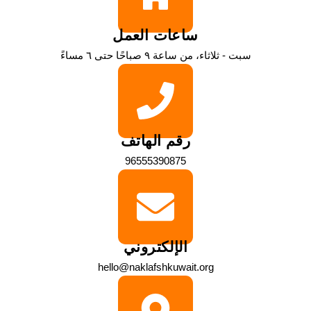
ساعات العمل
سبت - ثلاثاء، من ساعة ٩ صباحًا حتى ٦ مساءً
رقم الهاتف
96555390875
الإلكتروني
hello@naklafshkuwait.org