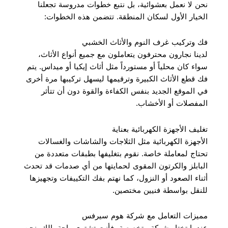
نحن لا نعمل بعشوائية، بل نتبع خطوات مدروسة تجعلنا
الخيار الأول لسكان المنطقة. تتضمن هذه الخطوات:
فك وتركيب غرف النوم والأثاث الخشبي
لدينا نجارون محترفون يتعاملون مع جميع أنواع الأثاث،
سواء كان محلياً أو مستورداً مثل أثاث إيكيا أو ميداس. يتم
فك قطع الأثاث الكبيرة وترقيمها ليسهل تركيبها مرة أخرى
في الموقع الجديد بنفس الكفاءة والقوة دون أن تتأثر
المفصلات أو الأخشاب.
تغليف الأجهزة الكهربائية بعناية
الأجهزة الكهربائية مثل الثلاجات والشاشات والغسالات
تحتاج لمعاملة خاصة. نقوم بتغليفها بطبقات متعددة من
البابلز والكرتون المقوى لحمايتها من أي صدمات قد تحدث
أثناء الصعود أو النزول، كما نهتم بفك التكييفات وتجهيزها
للنقل بواسطة فنيين مختصين.
مميزات التعامل مع شركة هوم سيرفس
عندما تختار شركة متخصصة، فأنت تشتري راحة بالك. نحن