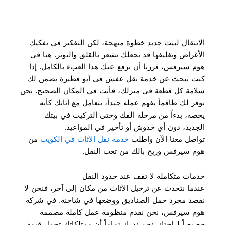
الانتقال لبيت جديد خطوة مبهجة، لكن التفكير في تفكيك
الأغراض وتغليفها قد يجعلك تشعر بالقلق والتوتر. هنا في
هوم سيرفس، قررنا أن نرفع عنك هذا العبء بالكامل. إذا
كنت تبحث عن خدمة نقل عفش في أبو فطيرة تضمن لك
سلامة كل قطعة في منزلك، فأنت في المكان الصحيح. نحن
نوفر لك طاقماً يفهم عمله جيداً، يتعامل مع أثاثك كأنه
يخصه، بدءاً من مرحلة الفك وحتى التركيب في بيتك
الجديد، دون أي خدوش أو تأخير في المواعيد.
تواصل معنا الآن واطلب
خدمة نقل الأثاث في الكويت
من
هوم سيرفس وريح بالك من تعب النقل.
خدمات متكاملة لا تقف عند حدود النقل
عندما نتحدث عن ترحيل الأثاث من مكان إلى آخر، فنحن لا
نقصد مجرد حمل الصناديق ووضعها في شاحنة. في شركة
هوم سيرفس، نحن نقدم منظومة عمل كاملة مصممة
خصيصاً لراحتك. نحن ندرك تماماً أن ممتلكاتك تحمل قيمة