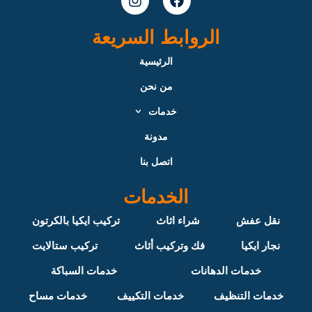
n
a
s
c
t
e
الروابط السريعة
a
b
g
o
الرئيسية
r
o
من نحن
a
k
m
خدمات
مدونة
اتصل بنا
الخدمات
نقل عفش
شراء اثاث
تركيب ايكيا بالكرتون
نجار ايكيا
فك وتركيب أثاث
تركيب ستالايت
خدمات الدهانات
خدمات السباكة
خدمات التنظيف
خدمات التكييف
خدمات مساح