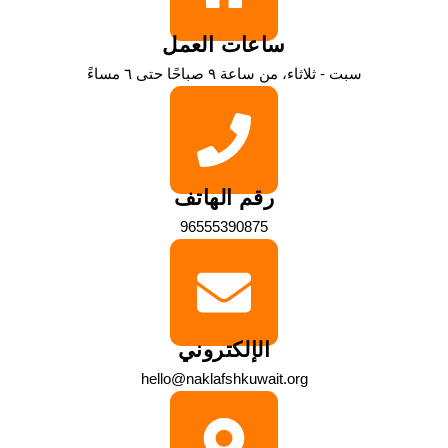
ساعات العمل
سبت - ثلاثاء، من ساعة ٩ صباحًا حتى ٦ مساءً
رقم الهاتف
96555390875
الإلكتروني
hello@naklafshkuwait.org