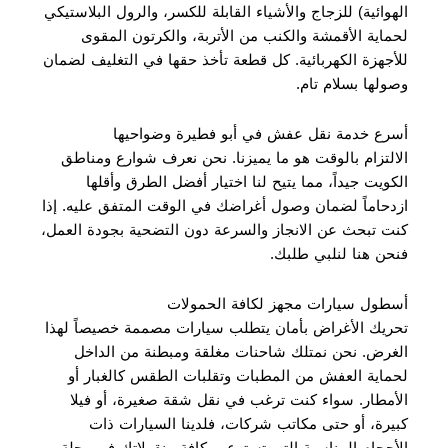
الهوائية) للزجاج والأشياء القابلة للكسر، والرول البلاستيكي
لحماية الأقمشة والكنب من الأتربة، والكرتون المقوى
للأجهزة الكهربائية. كل قطعة تأخذ حقها في التغليف لضمان
وصولها بسلام تام.
أسرع خدمة نقل عفش في أبو فطيرة وضواحيها
الالتزام بالوقت هو ما يميزنا. نحن نعرف شوارع ومناطق
الكويت جيداً، مما يتيح لنا اختيار أفضل الطرق وأقلها
ازدحاماً لضمان وصول أغراضك في الوقت المتفق عليه. إذا
كنت تبحث عن الانجاز والسرعة دون التضحية بجودة العمل،
فنحن هنا لنلبي طلبك.
أسطول سيارات مجهز لكافة الحمولات
تحريك الأغراض بأمان يتطلب سيارات مصممة خصيصاً لهذا
الغرض. نحن نمتلك شاحنات مغلقة ومبطنة من الداخل
لحماية العفش من المطبات وتقلبات الطقس كالغبار أو
الأمطار. سواء كنت ترغب في نقل شقة صغيرة، أو فيلا
كبيرة، أو حتى مكاتب شركات، فلدينا السيارات ذات
الأحجام المناسبة التي تستوعب كافة منقولاتك في رحلة