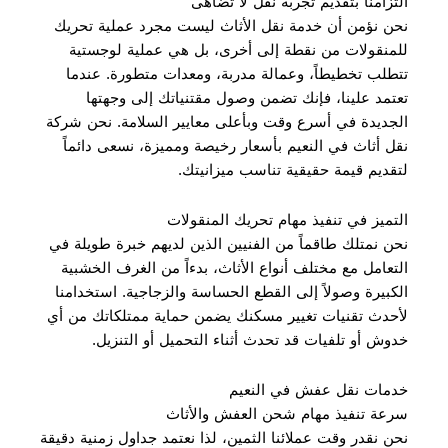
التزامنا بتقديم تجربة نقل لا تضاهى
نحن نؤمن أن خدمة نقل الأثاث ليست مجرد عملية تحريك
للمنقولات من نقطة إلى أخرى، بل هي عملية لوجستية
تتطلب تخطيطاً، وعمالة مدربة، ومعدات متطورة. عندما
تعتمد علينا، فإنك تضمن وصول مقتنياتك إلى وجهتها
الجديدة في أسرع وقت وبأعلى معايير السلامة. نحن شركة
نقل أثاث في النعيم بأسعار رخيصة ومميزة، نسعى دائماً
لتقديم قيمة حقيقية تناسب ميزانيتك.
التميز في تنفيذ مهام تحريك المنقولات
نحن نمتلك طاقماً من الفنيين الذين لديهم خبرة طويلة في
التعامل مع مختلف أنواع الأثاث، بدءاً من الغرف الخشبية
الكبيرة وصولاً إلى القطع الحساسة والزجاجية. استخدامنا
لأحدث تقنيات تغيير مسكنك يضمن حماية ممتلكاتك من أي
خدوش أو تلفيات قد تحدث أثناء التحميل أو التنزيل.
خدمات نقل عفش في النعيم
سرعة تنفيذ مهام شحن العفش والأثاث
نحن نقدر وقت عملائنا الثمين، لذا نعتمد جداول زمنية دقيقة