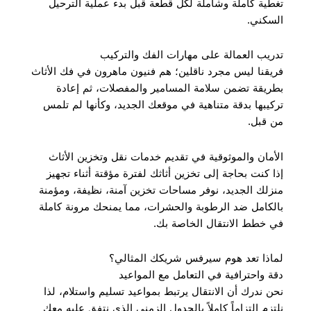
تغطية كاملة وشاملة لكل قطعة قبل بدء عملية الترحيل
السكني.
تدريب العمالة على مهارات الفك والتركيب
فريقنا ليس مجرد ناقلين؛ هم فنيون ماهرون في فك الأثاث
بطريقة تضمن سلامة المسامير والمفصلات، ثم إعادة
تركيبها بدقة متناهية في موقعك الجديد، وكأنها لم تلمس
من قبل.
الأمان والموثوقية في تقديم خدمات نقل وتخزين الأثاث
إذا كنت بحاجة إلى تخزين أثاثك لفترة مؤقتة أثناء تجهيز
منزلك الجديد، نوفر مساحات تخزين آمنة، نظيفة، ومؤمنة
بالكامل ضد الرطوبة والحشرات، مما يمنحك مرونة كاملة
في خطط الانتقال الخاصة بك.
لماذا تعد هوم سيرفس شريكك المثالي؟
دقة واحترافية في التعامل مع المواعيد
نحن ندرك أن الانتقال يرتبط بمواعيد تسليم واستلام، لذا
نلتزم التزاماً كاملاً بالجدول الزمني الذي نتفق عليه معك