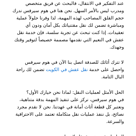
عند التفكير في الانتقال، فالبحث عن فريق متخصص
ومدرب ليس بالأمر السهل. نحن هنا في هوم سيرفس ندرك
حجم القلق المصاحب لهذه المهمة، لذا وفرنا حلولاً عملية
ومباشرة تضمن لك نقل مقتنياتك بكل أمان ودون أي
تعقيدات. إذا كنت تبحث عن تجربة سلسة، فإن خدمة نقل
عفش في النعيم التي نقدمها مصممة خصيصاً لتوفير وقتك
وجهدك.
لا تترك أثاثك للصدفة اتصل بنا الآن في هوم سيرفس
واحصل على خدمة
نقل عفش في الكويت
تضمن لك راحة
البال التامة.
الحل الأمثل لعمليات النقل: لماذا نحن خيارك الأول؟
في هوم سيرفس، نركز على تنفيذ المهمة بدقة متناهية،
ونعتبر كل قطعة أثاث أمانة في عهدتنا. نحن لا نقدم مجرد
نصائح، بل ننفذ عمليات نقل متكاملة تعتمد على الاحترافية
والسرعة.