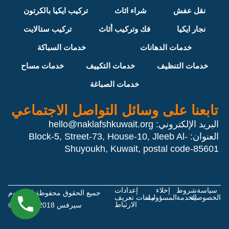
نقل عفش
شراء اثاث
تركيب ايكيا بالكرتون
نجار ايكيا
فك وتركيب أثاث
تركيب ستالايت
خدمات الدهانات
خدمات السباكة
خدمات التنظيف
خدمات التكييف
خدمات مساح
خدمات الصباغة
تابعنا على وسائل التواصل الاجتماعي
البريد الإلكتروني:
hello@naklafshkuwait.org
العنوان: Block-5, Street-73, House-10, Jleeb Al-
Shuyoukh, Kuwait, postal code-85601
سياسة
شروط
إخلاء
إعدادات
جميع الحقوق محفوظة لدي هوم
الخصوصية
الخدمة
المسؤولية
ملفات تعريف
الارتباط
سيرفس 2018 - 2026 ©