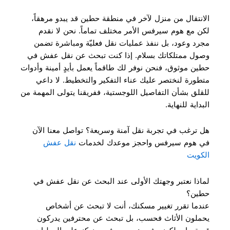
الانتقال من منزل لآخر في منطقة حطين قد يبدو مرهقاً،
لكن مع هوم سيرفس الأمر مختلف تماماً. نحن لا نقدم
مجرد وعود، بل ننفذ عمليات نقل فعليّة ومباشرة تضمن
وصول ممتلكاتك بسلام. إذا كنت تبحث عن نقل عفش في
حطين موثوق، فنحن نوفر لك طاقماً يعمل بأيدٍ أمينة وأدوات
متطورة لنختصر عليك عناء التفكير والتخطيط. لا داعي
للقلق بشأن التفاصيل اللوجستية، ففريقنا يتولى المهمة من
البداية للنهاية.
هل ترغب في تجربة نقل آمنة وسريعة؟ تواصل معنا الآن
في هوم سيرفس واحجز موعدك لخدمات
نقل عفش
الكويت
لماذا نعتبر وجهتك الأولى عند البحث عن نقل عفش في
حطين؟
عندما تقرر تغيير مسكنك، أنت لا تبحث عن أشخاص
يحملون الأثاث فحسب، بل تبحث عن محترفين يدركون