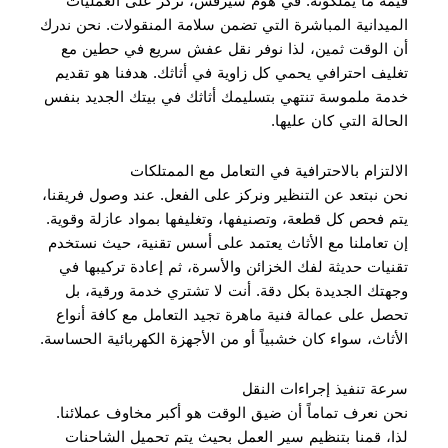
قيمة ما يملكونه. في هوم سيرفس، نركز على العمليات
الميدانية المباشرة التي تضمن سلامة المنقولات. نحن ندرك
أن الوقت ثمين، لذا نوفر نقل عفش سريع في حطين مع
تغليف احترافي يحمي كل زاوية في أثاثك. هدفنا هو تقديم
خدمة ملموسة تنتهي بتسليمك أثاثك في بيتك الجديد بنفس
الحالة التي كان عليها.
الالتزام بالاحترافية في التعامل مع الممتلكات
نحن نبتعد عن التنظير ونركز على الفعل. عند وصول فريقنا،
يتم فحص كل قطعة، وتصنيفها، وتغليفها بمواد عازلة وقوية.
إن تعاملنا مع الأثاث يعتمد على أسس تقنية، حيث نستخدم
تقنيات حديثة لفك الخزائن والأسرة، ثم إعادة تركيبها في
وجهتك الجديدة بكل دقة. أنت لا تشتري خدمة ورقية، بل
تحصل على عمالة فنية ماهرة تجيد التعامل مع كافة أنواع
الأثاث، سواء كان خشبياً أو من الأجهزة الكهربائية الحساسة.
سرعة تنفيذ إجراءات النقل
نحن نعرف تماماً أن ضيق الوقت هو أكبر مخاوف عملائنا.
لذا، قمنا بتنظيم سير العمل بحيث يتم تحميل الشاحنات