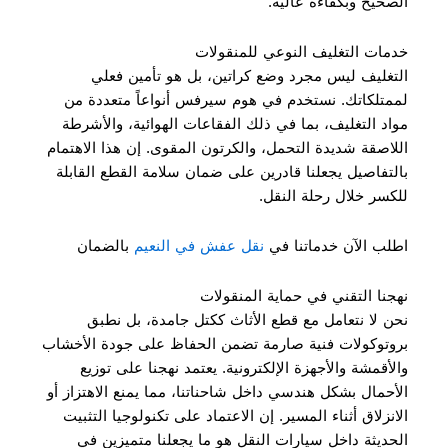
الصحيح وبكفاءة عالية.
خدمات التغليف النوعي للمنقولات
التغليف ليس مجرد وضع كراتين، بل هو تأمين فعلي
لممتلكاتك. نستخدم في هوم سيرفس أنواعاً متعددة من
مواد التغليف، بما في ذلك الفقاعات الهوائية، والأشرطة
اللاصقة شديدة التحمل، والكرتون المقوى. إن هذا الاهتمام
بالتفاصيل يجعلنا قادرين على ضمان سلامة القطع القابلة
للكسر خلال رحلة النقل.
اطلب الآن خدماتنا في
نقل عفش في النعيم
بالضمان
نهجنا التقني في حماية المنقولات
نحن لا نتعامل مع قطع الأثاث ككتل جامدة، بل نطبق
بروتوكولات فنية صارمة تضمن الحفاظ على جودة الأخشاب
والأقمشة والأجهزة الإلكترونية. يعتمد نهجنا على توزيع
الأحمال بشكل هندسي داخل شاحناتنا، مما يمنع الاهتزاز أو
الانزلاق أثناء المسير. إن الاعتماد على تكنولوجيا التثبيت
الحديثة داخل سيارات النقل هو ما يجعلنا متميزين في