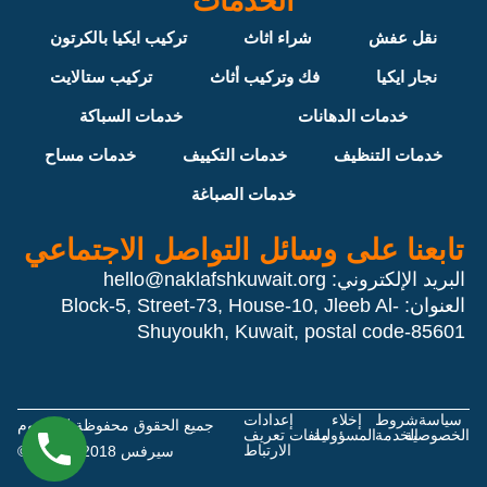
الخدمات
نقل عفش
شراء اثاث
تركيب ايكيا بالكرتون
نجار ايكيا
فك وتركيب أثاث
تركيب ستالايت
خدمات الدهانات
خدمات السباكة
خدمات التنظيف
خدمات التكييف
خدمات مساح
خدمات الصباغة
تابعنا على وسائل التواصل الاجتماعي
البريد الإلكتروني:
hello@naklafshkuwait.org
العنوان: Block-5, Street-73, House-10, Jleeb Al-
Shuyoukh, Kuwait, postal code-85601
سياسة
شروط
إخلاء
إعدادات
جميع الحقوق محفوظة لدي هوم
الخصوصية
الخدمة
المسؤولية
ملفات تعريف
الارتباط
سيرفس 2018 - 2026 ©