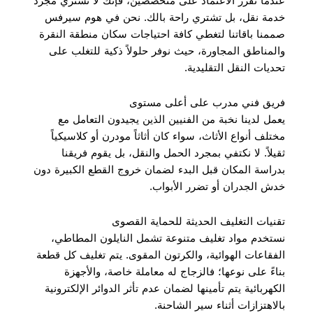
عندما تقرر الاعتماد على متخصصين، فإنك لا تشتري مجرد
خدمة نقل، بل تشتري راحة بالك. نحن في هوم سيرفس
صممنا باقاتنا لتغطي كافة احتياجات سكان منطقة النقرة
والمناطق المجاورة، حيث نوفر حلولاً ذكية للتغلب على
تحديات النقل التقليدية.
فريق فني مدرب على أعلى مستوى
يعمل لدينا نخبة من الفنيين الذين يجيدون التعامل مع
مختلف أنواع الأثاث، سواء كان أثاثاً مودرن أو كلاسيكياً
ثقيلاً. لا نكتفي بمجرد الحمل والنقل، بل يقوم فريقنا
بدراسة المكان قبل البدء لضمان خروج القطع الكبيرة دون
خدش الجدران أو تضرر الأبواب.
تقنيات التغليف الحديثة للحماية القصوى
نستخدم مواد تغليف متنوعة تشمل النايلون المطاطي،
الفقاعات الهوائية، والكرتون المقوى. يتم تغليف كل قطعة
بناءً على نوعها؛ فالزجاج له معاملة خاصة، والأجهزة
الكهربائية يتم تأمينها لضمان عدم تأثر الدوائر الإلكترونية
بالاهتزازات أثناء سير الشاحنة.