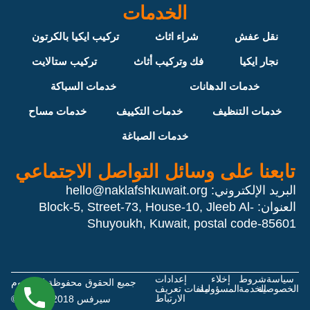
الخدمات
نقل عفش
شراء اثاث
تركيب ايكيا بالكرتون
نجار ايكيا
فك وتركيب أثاث
تركيب ستالايت
خدمات الدهانات
خدمات السباكة
خدمات التنظيف
خدمات التكييف
خدمات مساح
خدمات الصباغة
تابعنا على وسائل التواصل الاجتماعي
البريد الإلكتروني:
hello@naklafshkuwait.org
العنوان: Block-5, Street-73, House-10, Jleeb Al-
Shuyoukh, Kuwait, postal code-85601
سياسة
شروط
إخلاء
إعدادات
جميع الحقوق محفوظة لدي هوم
الخصوصية
الخدمة
المسؤولية
ملفات تعريف
الارتباط
سيرفس 2018 - 2026 ©